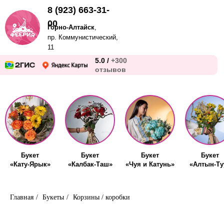
8 (923) 663-31-
00
Горно-Алтайск
,
пр. Коммунистический,
11
5.0 /
+300
отзывов
Букет
Букет
Букет
Букет
«Кату-Ярык»
«Калбак-Таш»
«Чуя и Катунь»
«Алтын-Ту
Главная
/
Букеты
/
Корзины / коробки