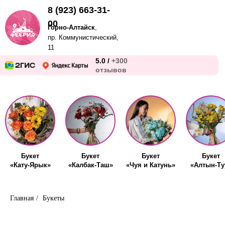
8 (923) 663-31-
00
Горно-Алтайск
,
пр. Коммунистический,
11
5.0 /
+300
отзывов
Букет
Букет
Букет
Букет
«Кату-Ярык»
«Калбак-Таш»
«Чуя и Катунь»
«Алтын-Ту
Главная
/
Букеты