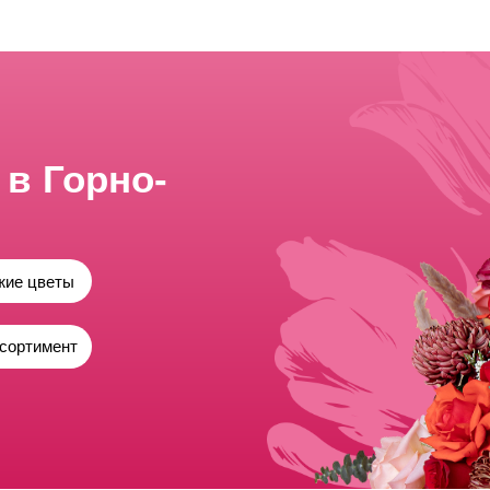
 в Горно-
жие цветы
сортимент