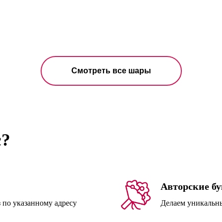
Смотреть все шары
с?
Авторские б
з по указанному адресу
Делаем уникальн