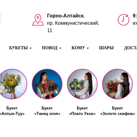
Горно-Алтайск
,
9
пр. Коммунистический,
е
11
БУКЕТЫ
ПОВОД
КОМУ
ШАРЫ
ДОСТ
Букет
Букет
Букет
Букет
«Алтын-Туу»
«Танец огня»
«Плато Укок»
«Золото скифов»