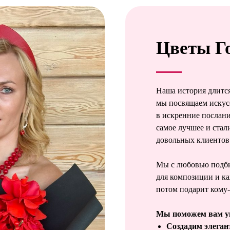
Цветы Г
Наша история длится
мы посвящаем искус
в искренние послания
самое лучшее и стал
довольных клиентов
Мы с любовью подби
для композиции и к
потом подарит кому-
Мы поможем вам ук
Создадим элега