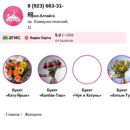
8 (923) 663-31-
00
Горно-Алтайск
,
пр. Коммунистический,
11
5.0 /
+300
отзывов
Букет
Букет
Букет
Букет
«Кату-Ярык»
«Калбак-Таш»
«Чуя и Катунь»
«Алтын-Ту
Главная
/
Женщине