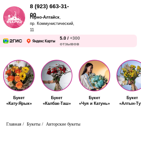
8 (923) 663-31-
00
Горно-Алтайск
,
пр. Коммунистический,
11
5.0 /
+300
отзывов
Букет
Букет
Букет
Букет
«Кату-Ярык»
«Калбак-Таш»
«Чуя и Катунь»
«Алтын-Ту
Главная
/
Букеты
/
Авторские букеты