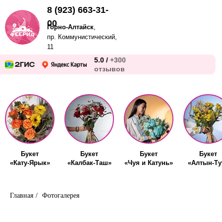
8 (923) 663-31-
00
Горно-Алтайск
,
пр. Коммунистический,
11
5.0 /
+300
отзывов
Букет
Букет
Букет
Букет
«Кату-Ярык»
«Калбак-Таш»
«Чуя и Катунь»
«Алтын-Ту
Главная
/
Фотогалерея