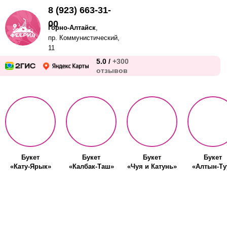
8 (923) 663-31-
00
Горно-Алтайск
,
пр. Коммунистический,
11
5.0 /
+300
отзывов
Букет
Букет
Букет
Букет
«Кату-Ярык»
«Калбак-Таш»
«Чуя и Катунь»
«Алтын-Ту