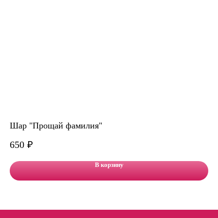
Шар "Прощай фамилия"
Ар
650
₽
95
В корзину