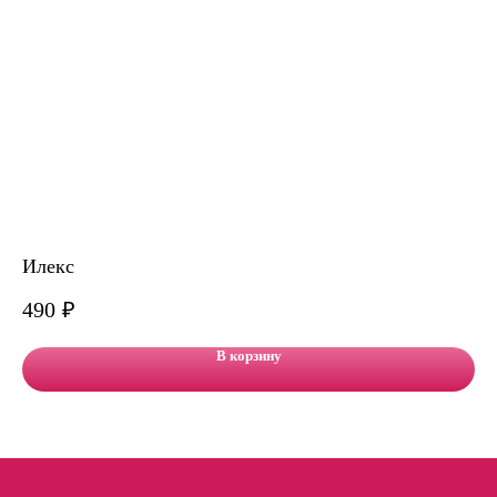
Илекс
Бу
490
₽
5 
В корзину