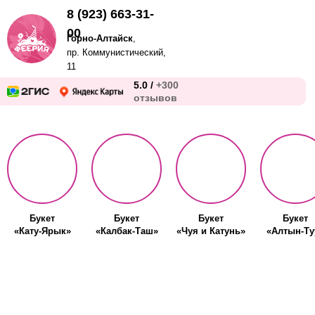
8 (923) 663-31-
00
Горно-Алтайск
,
пр. Коммунистический,
11
5.0 /
+300
отзывов
Букет
Букет
Букет
Букет
«Кату-Ярык»
«Калбак-Таш»
«Чуя и Катунь»
«Алтын-Ту