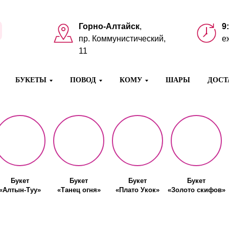
Горно-Алтайск
,
9
пр. Коммунистический,
е
11
БУКЕТЫ
ПОВОД
КОМУ
ШАРЫ
ДОСТ
Букет
Букет
Букет
Букет
«Алтын-Туу»
«Танец огня»
«Плато Укок»
«Золото скифов»