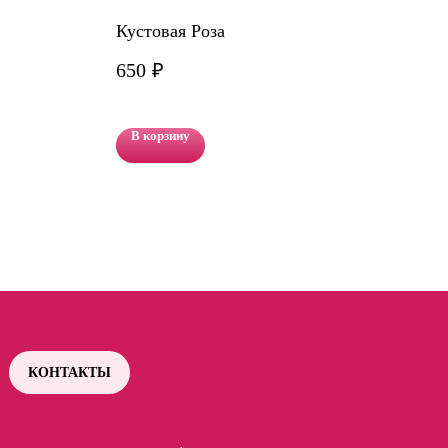
Кустовая Роза
Фот
650
₽
В корзину
В 
КОНТАКТЫ