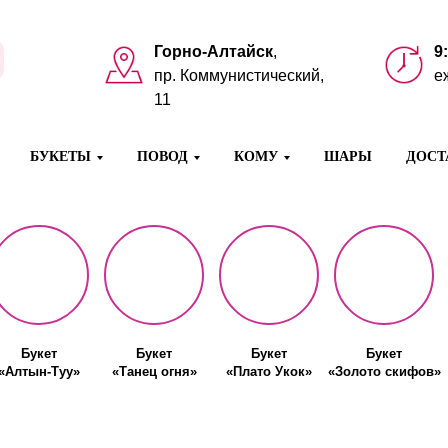
Горно-Алтайск
,
9
пр. Коммунистический,
е
11
БУКЕТЫ
ПОВОД
КОМУ
ШАРЫ
ДОСТ
Букет
Букет
Букет
Букет
«Алтын-Туу»
«Танец огня»
«Плато Укок»
«Золото скифов»