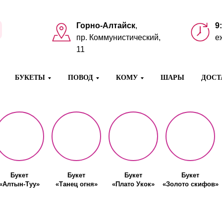
Горно-Алтайск
,
9
пр. Коммунистический,
е
11
БУКЕТЫ
ПОВОД
КОМУ
ШАРЫ
ДОСТ
Букет
Букет
Букет
Букет
«Алтын-Туу»
«Танец огня»
«Плато Укок»
«Золото скифов»