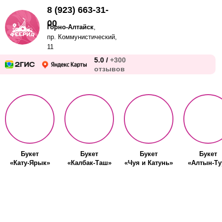
8 (923) 663-31-
00
Горно-Алтайск
,
пр. Коммунистический,
11
5.0 /
+300
отзывов
Букет
Букет
Букет
Букет
«Кату-Ярык»
«Калбак-Таш»
«Чуя и Катунь»
«Алтын-Ту