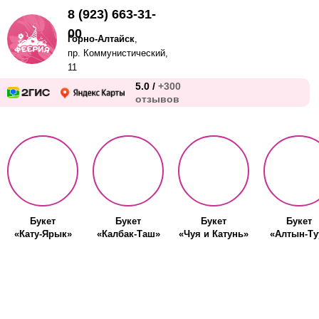
8 (923) 663-31-
00
Горно-Алтайск
,
пр. Коммунистический,
11
5.0 /
+300
отзывов
Букет
Букет
Букет
Букет
«Кату-Ярык»
«Калбак-Таш»
«Чуя и Катунь»
«Алтын-Ту