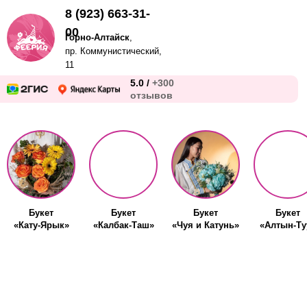
8 (923) 663-31-
00
Горно-Алтайск
,
пр. Коммунистический,
11
5.0 /
+300
отзывов
Букет
Букет
Букет
Букет
«Кату-Ярык»
«Калбак-Таш»
«Чуя и Катунь»
«Алтын-Ту