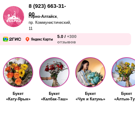
8 (923) 663-31-
00
Горно-Алтайск
,
пр. Коммунистический,
11
5.0 /
+300
отзывов
Букет
Букет
Букет
Букет
«Кату-Ярык»
«Калбак-Таш»
«Чуя и Катунь»
«Алтын-Ту