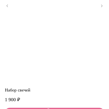
Набор свечей
Ав
1 900
₽
8 