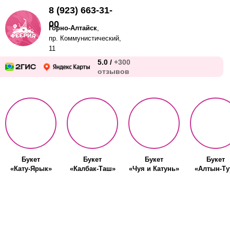
8 (923) 663-31-
00
Горно-Алтайск
,
пр. Коммунистический,
11
5.0 /
+300
отзывов
Букет
Букет
Букет
Букет
«Кату-Ярык»
«Калбак-Таш»
«Чуя и Катунь»
«Алтын-Ту