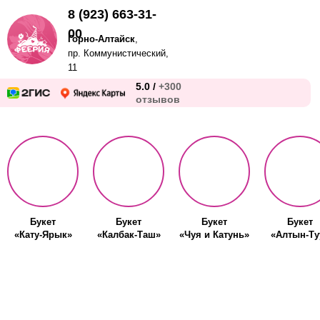
8 (923) 663-31-
00
Горно-Алтайск
,
пр. Коммунистический,
11
5.0 /
+300
отзывов
Букет
Букет
Букет
Букет
«Кату-Ярык»
«Калбак-Таш»
«Чуя и Катунь»
«Алтын-Ту