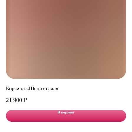
Корзина «Шёпот сада»
На
21 900
₽
7 
В корзину