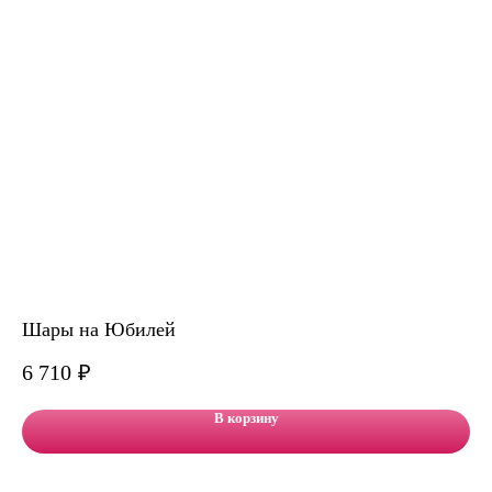
Шары на Юбилей
На
6 710
₽
8 
В корзину