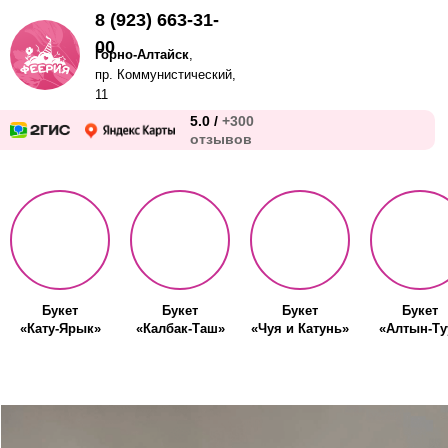
8 (923) 663-31-
00
Горно-Алтайск
,
пр. Коммунистический,
11
5.0 /
+300
отзывов
Букет
Букет
Букет
Букет
«Кату-Ярык»
«Калбак-Таш»
«Чуя и Катунь»
«Алтын-Ту