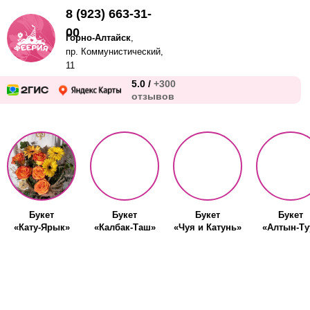
8 (923) 663-31-
00
Горно-Алтайск
,
пр. Коммунистический,
11
5.0 /
+300
отзывов
Букет
Букет
Букет
Букет
«Кату-Ярык»
«Калбак-Таш»
«Чуя и Катунь»
«Алтын-Ту