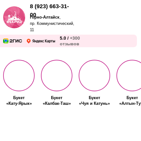
8 (923) 663-31-
00
Горно-Алтайск
,
пр. Коммунистический,
11
5.0 /
+300
отзывов
Букет
Букет
Букет
Букет
«Кату-Ярык»
«Калбак-Таш»
«Чуя и Катунь»
«Алтын-Ту