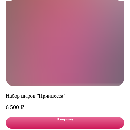
Набор шаров "Принцесса"
Фо
6 500
₽
В корзину