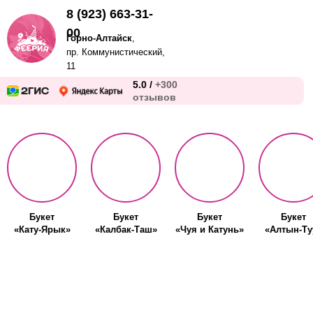
8 (923) 663-31-
00
Горно-Алтайск
,
пр. Коммунистический,
11
5.0 /
+300
отзывов
Букет
Букет
Букет
Букет
«Кату-Ярык»
«Калбак-Таш»
«Чуя и Катунь»
«Алтын-Ту