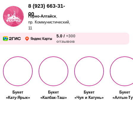
8 (923) 663-31-
00
Горно-Алтайск
,
пр. Коммунистический,
11
5.0 /
+300
отзывов
Букет
Букет
Букет
Букет
«Кату-Ярык»
«Калбак-Таш»
«Чуя и Катунь»
«Алтын-Ту