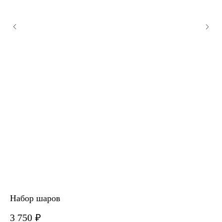
Набор шаров
На
3 750
₽
3 