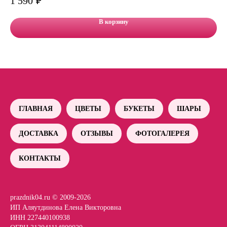
1 590
₽
12
В корзину
ГЛАВНАЯ
ЦВЕТЫ
БУКЕТЫ
ШАРЫ
ДОСТАВКА
ОТЗЫВЫ
ФОТОГАЛЕРЕЯ
КОНТАКТЫ
prazdnik04.ru © 2009-2026
ИП Аляутдинова Елена Викторовна
ИНН 227440100938