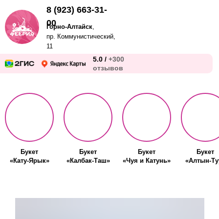
8 (923) 663-31-
00
Горно-Алтайск
,
пр. Коммунистический,
11
5.0 /
+300
отзывов
Букет
Букет
Букет
Букет
«Кату-Ярык»
«Калбак-Таш»
«Чуя и Катунь»
«Алтын-Ту