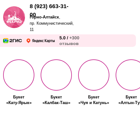
8 (923) 663-31-
00
Горно-Алтайск
,
пр. Коммунистический,
11
5.0 /
+300
отзывов
Букет
Букет
Букет
Букет
«Кату-Ярык»
«Калбак-Таш»
«Чуя и Катунь»
«Алтын-Ту