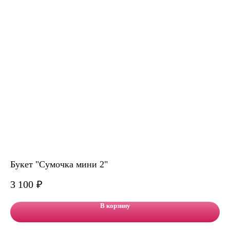
Букет "Сумочка мини 2"
На
3 100
₽
4 
В корзину