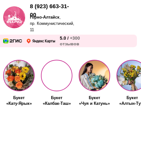
8 (923) 663-31-
00
Горно-Алтайск
,
пр. Коммунистический,
11
5.0 /
+300
отзывов
Букет
Букет
Букет
Букет
«Кату-Ярык»
«Калбак-Таш»
«Чуя и Катунь»
«Алтын-Ту