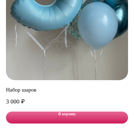
Набор шаров
На
3 000
₽
6 
В корзину