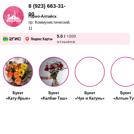
8 (923) 663-31-
00
Горно-Алтайск
,
пр. Коммунистический,
11
5.0 /
+300
отзывов
Букет
Букет
Букет
Букет
«Кату-Ярык»
«Калбак-Таш»
«Чуя и Катунь»
«Алтын-Ту