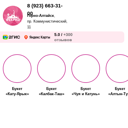
8 (923) 663-31-
00
Горно-Алтайск
,
пр. Коммунистический,
11
5.0 /
+300
отзывов
Букет
Букет
Букет
Букет
«Кату-Ярык»
«Калбак-Таш»
«Чуя и Катунь»
«Алтын-Ту