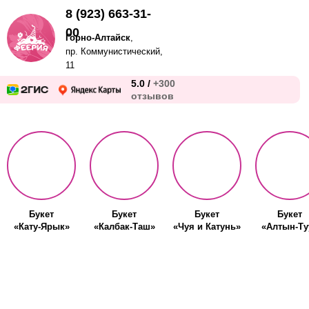
8 (923) 663-31-
00
Горно-Алтайск
,
пр. Коммунистический,
11
5.0 /
+300
отзывов
Букет
Букет
Букет
Букет
«Кату-Ярык»
«Калбак-Таш»
«Чуя и Катунь»
«Алтын-Ту