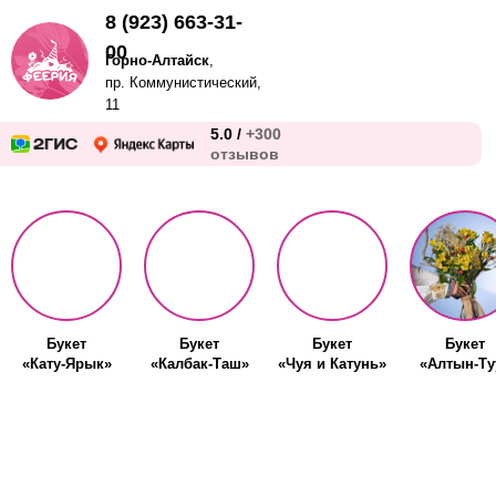
8 (923) 663-31-
00
Горно-Алтайск
,
пр. Коммунистический,
11
5.0 /
+300
отзывов
Букет
Букет
Букет
Букет
«Кату-Ярык»
«Калбак-Таш»
«Чуя и Катунь»
«Алтын-Ту