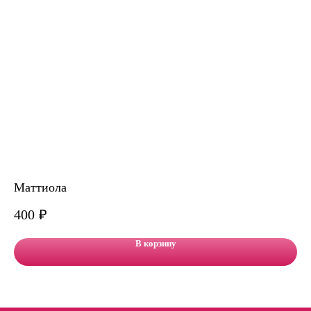
Маттиола
На
400
₽
3 
В корзину