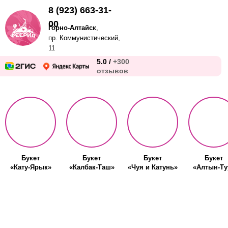
8 (923) 663-31-
00
Горно-Алтайск
,
пр. Коммунистический,
11
5.0 /
+300
отзывов
Букет
Букет
Букет
Букет
«Кату-Ярык»
«Калбак-Таш»
«Чуя и Катунь»
«Алтын-Ту