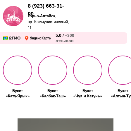
8 (923) 663-31-
00
Горно-Алтайск
,
пр. Коммунистический,
11
5.0 /
+300
отзывов
Букет
Букет
Букет
Букет
«Кату-Ярык»
«Калбак-Таш»
«Чуя и Катунь»
«Алтын-Ту