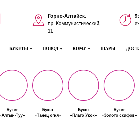
Горно-Алтайск
,
9
пр. Коммунистический,
е
11
БУКЕТЫ
ПОВОД
КОМУ
ШАРЫ
ДОСТ
Букет
Букет
Букет
Букет
«Алтын-Туу»
«Танец огня»
«Плато Укок»
«Золото скифов»