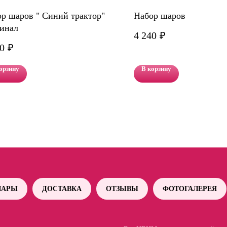
р шаров " Синий трактор"
Набор шаров
инал
4 240
₽
0
₽
орзину
В корзину
АРЫ
ДОСТАВКА
ОТЗЫВЫ
ФОТОГАЛЕРЕЯ