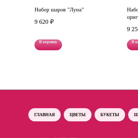
Набор шаров "Луна"
Набо
ориг
9 620
₽
9 25
В корзину
В к
ГЛАВНАЯ
ЦВЕТЫ
БУКЕТЫ
Ш