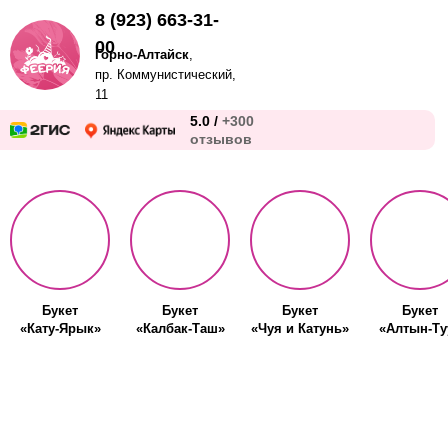
8 (923) 663-31-
00
Горно-Алтайск
,
пр. Коммунистический,
11
5.0 /
+300
отзывов
Букет
Букет
Букет
Букет
«Кату-Ярык»
«Калбак-Таш»
«Чуя и Катунь»
«Алтын-Ту