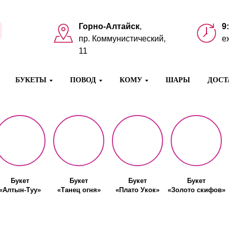
Горно-Алтайск
,
9
пр. Коммунистический,
е
11
БУКЕТЫ
ПОВОД
КОМУ
ШАРЫ
ДОСТ
Букет
Букет
Букет
Букет
«Алтын-Туу»
«Танец огня»
«Плато Укок»
«Золото скифов»