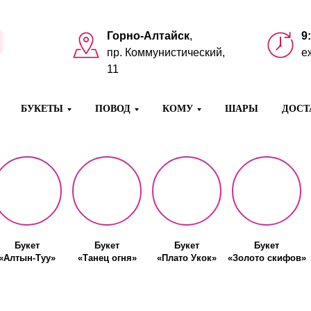
Горно-Алтайск
,
9
пр. Коммунистический,
е
11
БУКЕТЫ
ПОВОД
КОМУ
ШАРЫ
ДОСТ
Букет
Букет
Букет
Букет
«Алтын-Туу»
«Танец огня»
«Плато Укок»
«Золото скифов»