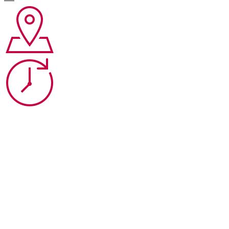
Букет
«Золото скифов»
Букет
«Алтын-Кёль»
Букет
«Белуха»