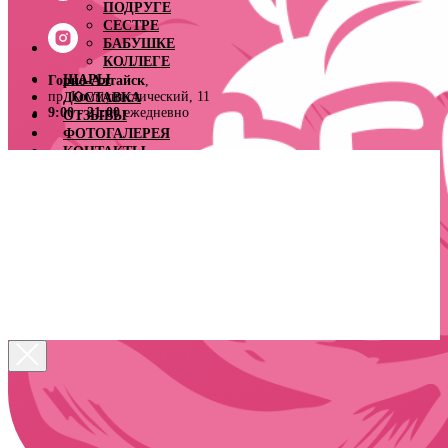
ПОДРУГЕ
СЕСТРЕ
БАБУШКЕ
КОЛЛЕГЕ
ШАРЫ
Горно-Алтайск
,
пр. Коммунистический, 11
ДОСТАВКА
9:00 - 21:00
ежедневно
ОТЗЫВЫ
ФОТОГАЛЕРЕЯ
КОНТАКТЫ