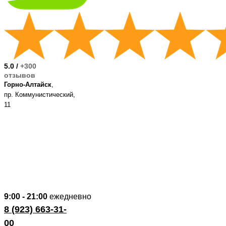
Букет
«Чуя и Катунь»
5.0 /
+300
отзывов
Букет
Горно-Алтайск
,
«Алтын-Туу»
пр. Коммунистический,
11
Букет
«Танец огня»
9:00 - 21:00
ежедневно
8 (923) 663-31-
Букет
00
«Плато Укок»