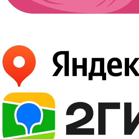
Букет
«Кату-Ярык»
Букет
«Калбак-Таш»