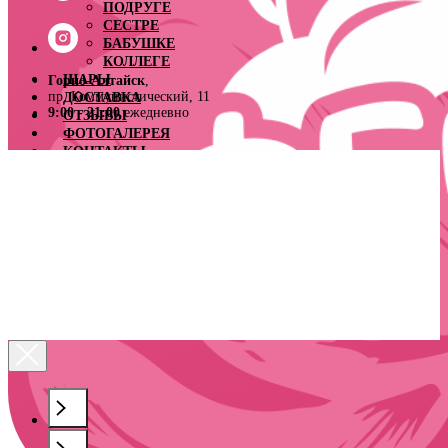
ПОДРУГЕ
СЕСТРЕ
БАБУШКЕ
КОЛЛЕГЕ
ШАРЫ
Горно-Алтайск
,
пр. Коммунистический, 11
ДОСТАВКА
9:00 - 21:00
ежедневно
ОТЗЫВЫ
ФОТОГАЛЕРЕЯ
КОНТАКТЫ