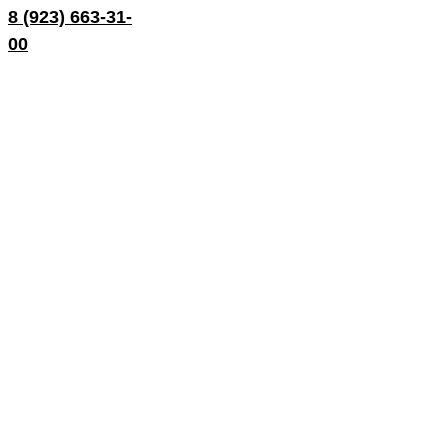
8 (923) 663-31-
Букет
«Чуя и Катунь»
00
Букет
«Алтын-Туу»
Букет
«Танец огня»
Букет
«Плато Укок»