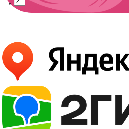
Букет
«Кату-Ярык»
Букет
«Калбак-Таш»