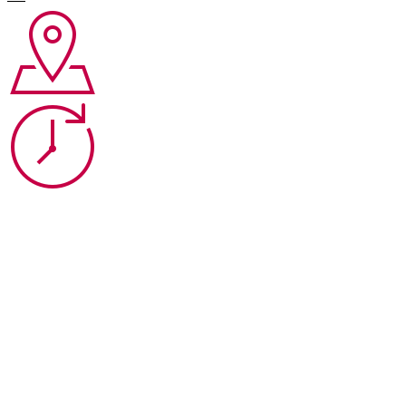
Букет
«Золото скифов»
Букет
«Алтын-Кёль»
Букет
«Белуха»