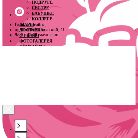
ПОДРУГЕ
СЕСТРЕ
БАБУШКЕ
КОЛЛЕГЕ
ШАРЫ
Горно-Алтайск
,
пр. Коммунистический, 11
ДОСТАВКА
9:00 - 21:00
ежедневно
ОТЗЫВЫ
ФОТОГАЛЕРЕЯ
КОНТАКТЫ