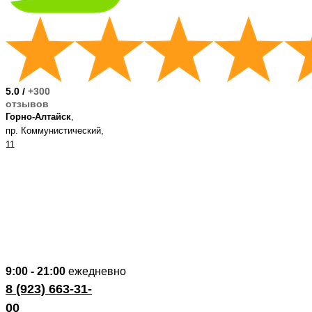
Букет
«Чуя и Катунь»
5.0 /
+300
отзывов
Букет
Горно-Алтайск
,
«Алтын-Туу»
пр. Коммунистический,
11
Букет
«Танец огня»
9:00 - 21:00
ежедневно
8 (923) 663-31-
Букет
00
«Плато Укок»