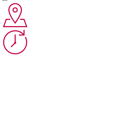
Букет
«Золото скифов»
Букет
«Алтын-Кёль»
Букет
«Белуха»