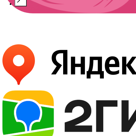
Букет
«Кату-Ярык»
Букет
«Калбак-Таш»