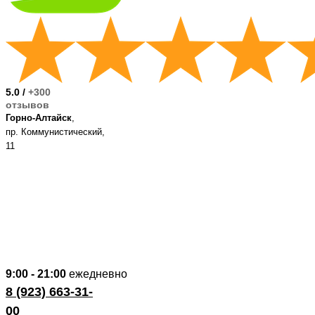
Букет
«Чуя и Катунь»
5.0 /
+300
отзывов
Букет
Горно-Алтайск
,
«Алтын-Туу»
пр. Коммунистический,
11
Букет
«Танец огня»
9:00 - 21:00
ежедневно
8 (923) 663-31-
Букет
00
«Плато Укок»