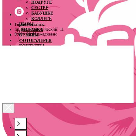
ПОДРУГЕ
СЕСТРЕ
БАБУШКЕ
КОЛЛЕГЕ
ШАРЫ
Горно-Алтайск
,
пр. Коммунистический, 11
ДОСТАВКА
9:00 - 21:00
ежедневно
ОТЗЫВЫ
ФОТОГАЛЕРЕЯ
КОНТАКТЫ