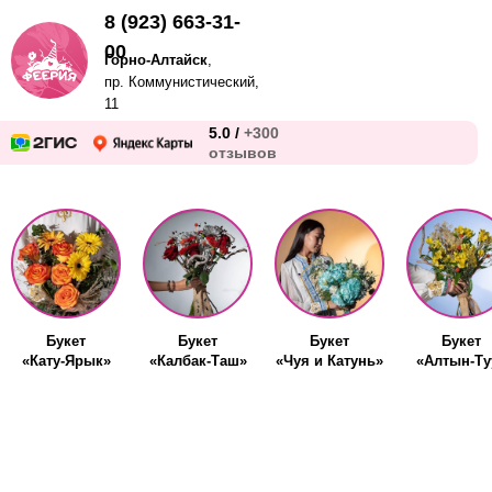
8 (923) 663-31-
00
Горно-Алтайск
,
пр. Коммунистический,
11
5.0 /
+300
отзывов
Букет
Букет
Букет
Букет
«Кату-Ярык»
«Калбак-Таш»
«Чуя и Катунь»
«Алтын-Ту