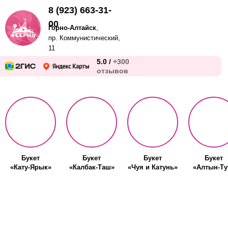
8 (923) 663-31-
00
Горно-Алтайск
,
пр. Коммунистический,
11
5.0 /
+300
отзывов
Букет
Букет
Букет
Букет
«Кату-Ярык»
«Калбак-Таш»
«Чуя и Катунь»
«Алтын-Ту