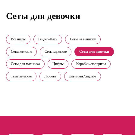
Сеты для девочки
Все шары
Гендер-Пати
Сеты на выписку
Сеты женские
Сеты мужские
Сеты для девочки
Сеты для мальчика
Цифры
Коробки-сюрпризы
Тематические
Любовь
Девичник/свадьба