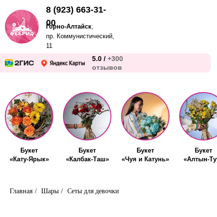
8 (923) 663-31-
00
Горно-Алтайск
,
пр. Коммунистический,
11
5.0 /
+300
отзывов
Букет
Букет
Букет
Букет
«Кату-Ярык»
«Калбак-Таш»
«Чуя и Катунь»
«Алтын-Ту
Главная
/
Шары
/
Сеты для девочки