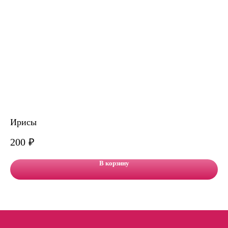
Ирисы
Бу
200
₽
9 
В корзину