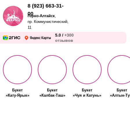
8 (923) 663-31-
00
Горно-Алтайск
,
пр. Коммунистический,
11
5.0 /
+300
отзывов
Букет
Букет
Букет
Букет
«Кату-Ярык»
«Калбак-Таш»
«Чуя и Катунь»
«Алтын-Ту