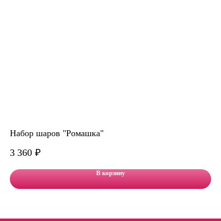
Набор шаров "Ромашка"
На
3 360
₽
3 
В корзину