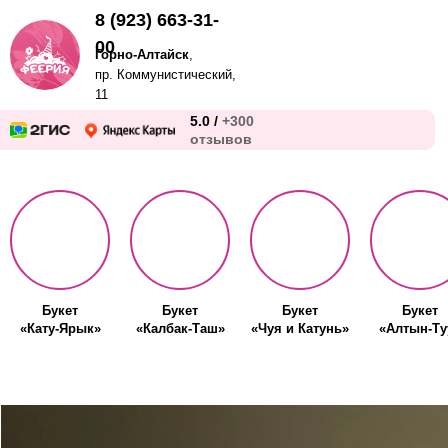
8 (923) 663-31-
00
Горно-Алтайск
,
пр. Коммунистический,
11
5.0 /
+300
отзывов
Букет
Букет
Букет
Букет
«Кату-Ярык»
«Калбак-Таш»
«Чуя и Катунь»
«Алтын-Ту