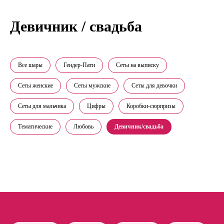
Девичник / свадьба
Все шары
Гендер-Пати
Сеты на выписку
Сеты женские
Сеты мужские
Сеты для девочки
Сеты для мальчика
Цифры
Коробки-сюрпризы
Тематические
Любовь
Девичник/свадьба