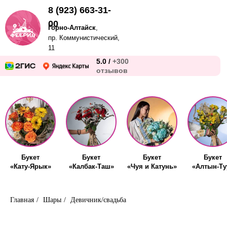
8 (923) 663-31-
00
Горно-Алтайск
,
пр. Коммунистический,
11
5.0 /
+300
отзывов
Букет
Букет
Букет
Букет
«Кату-Ярык»
«Калбак-Таш»
«Чуя и Катунь»
«Алтын-Ту
Главная
/
Шары
/
Девичник/свадьба