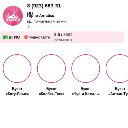
8 (923) 663-31-
00
Горно-Алтайск
,
пр. Коммунистический,
11
5.0 /
+300
отзывов
Букет
Букет
Букет
Букет
«Кату-Ярык»
«Калбак-Таш»
«Чуя и Катунь»
«Алтын-Ту