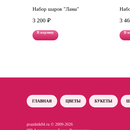
лотой"
Набор шаров "Лама"
Наб
3 200
₽
3 46
В корзину
В к
ГЛАВНАЯ
ЦВЕТЫ
БУКЕТЫ
Ш
prazdnik04.ru © 2009-2026