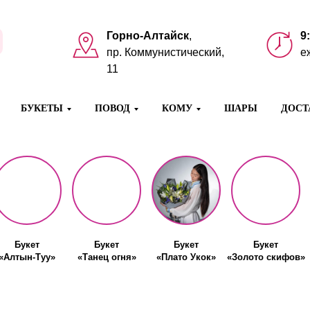
Горно-Алтайск
,
9
пр. Коммунистический,
е
11
БУКЕТЫ
ПОВОД
КОМУ
ШАРЫ
ДОСТ
Букет
Букет
Букет
Букет
«Алтын-Туу»
«Танец огня»
«Плато Укок»
«Золото скифов»