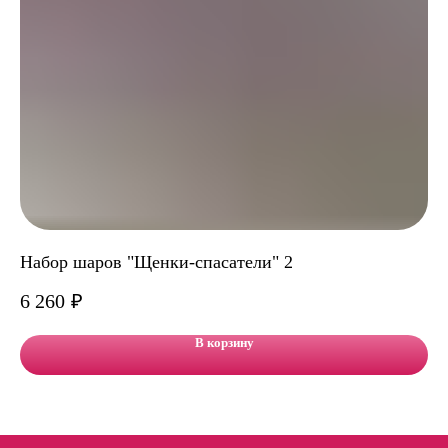
Набор шаров "Щенки-спасатели" 2
Бу
6 260
₽
8 
В корзину