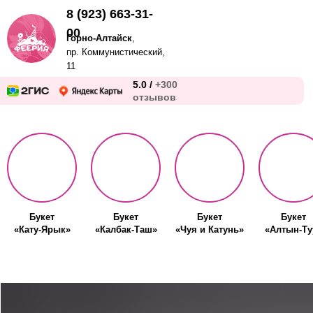
8 (923) 663-31-
00
Горно-Алтайск
,
пр. Коммунистический,
11
5.0 /
+300
отзывов
Букет
Букет
Букет
Букет
«Кату-Ярык»
«Калбак-Таш»
«Чуя и Катунь»
«Алтын-Ту