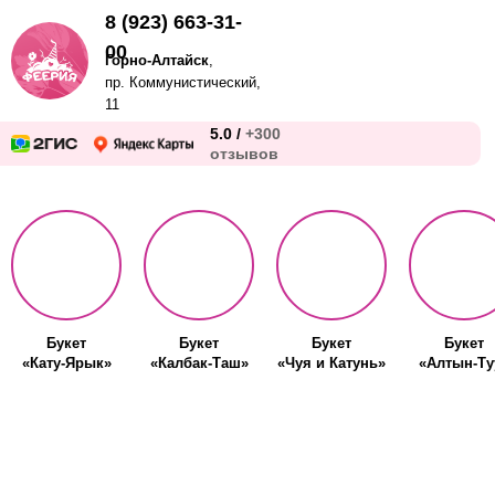
8 (923) 663-31-
00
Горно-Алтайск
,
пр. Коммунистический,
11
5.0 /
+300
отзывов
Букет
Букет
Букет
Букет
«Кату-Ярык»
«Калбак-Таш»
«Чуя и Катунь»
«Алтын-Ту