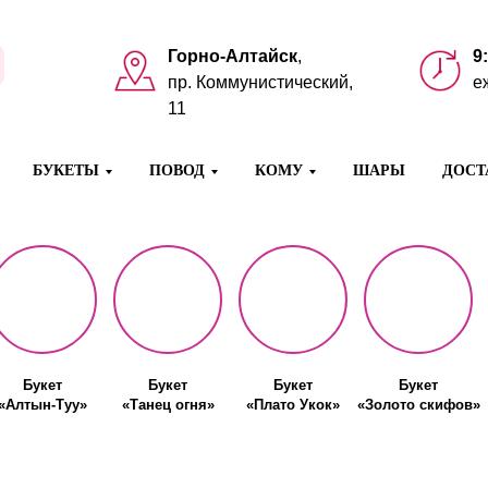
Горно-Алтайск
,
9
пр. Коммунистический,
е
11
БУКЕТЫ
ПОВОД
КОМУ
ШАРЫ
ДОСТ
Букет
Букет
Букет
Букет
«Алтын-Туу»
«Танец огня»
«Плато Укок»
«Золото скифов»